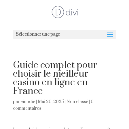
Sélectionner une page
Guide complet pour
choisir le meilleur
casino en ligne en
France
par
einodie
|
Mai 20, 2025
|
Non classé
|
0
commentaires