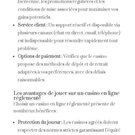
bienvenue, les promotions régulières et les
conditions de mise associées pour maximiser vos
gains potentiels.
Service client :
Un support réactif et disponible via
plusieurs canaux (chat en direct, email, téléphone)
est indispensable pour résoudre rapidement tout
problème.
Options de paiement :
Vérifiez que le casino
propose des méthodes de dépôt et de retrait
adaptées à vos préférences, avec des délais
raisonnables.
Les avantages de jouer sur un casino en ligne
réglementé
Choisir un casino en ligne réglementé présente de
nombreux bénéfices :
Protection du joueur :
Les casinos agréés doivent
respecter des normes strictes garantissant l’équité