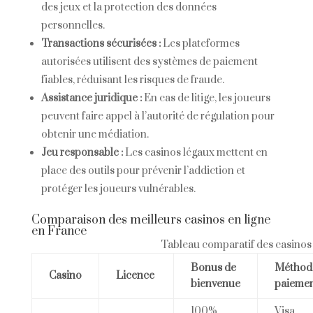
des jeux et la protection des données
personnelles.
Transactions sécurisées :
Les plateformes
autorisées utilisent des systèmes de paiement
fiables, réduisant les risques de fraude.
Assistance juridique :
En cas de litige, les joueurs
peuvent faire appel à l’autorité de régulation pour
obtenir une médiation.
Jeu responsable :
Les casinos légaux mettent en
place des outils pour prévenir l’addiction et
protéger les joueurs vulnérables.
Comparaison des meilleurs casinos en ligne
en France
Tableau comparatif des casinos 
Bonus de
Méthod
Casino
Licence
bienvenue
paieme
100%
Visa,