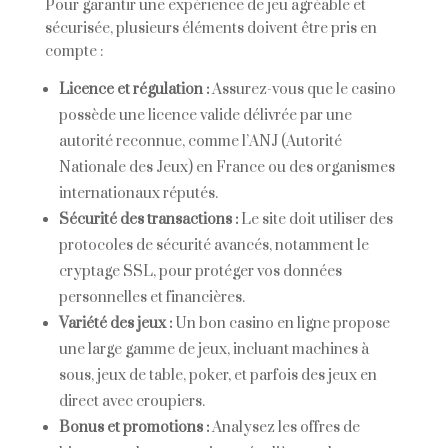
Pour garantir une expérience de jeu agréable et
sécurisée, plusieurs éléments doivent être pris en
compte :
Licence et régulation :
Assurez-vous que le casino
possède une licence valide délivrée par une
autorité reconnue, comme l’ANJ (Autorité
Nationale des Jeux) en France ou des organismes
internationaux réputés.
Sécurité des transactions :
Le site doit utiliser des
protocoles de sécurité avancés, notamment le
cryptage SSL, pour protéger vos données
personnelles et financières.
Variété des jeux :
Un bon casino en ligne propose
une large gamme de jeux, incluant machines à
sous, jeux de table, poker, et parfois des jeux en
direct avec croupiers.
Bonus et promotions :
Analysez les offres de