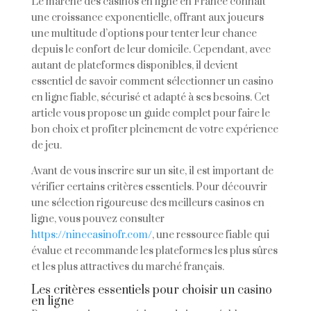
Le marché des casinos en ligne en France connaît
une croissance exponentielle, offrant aux joueurs
une multitude d’options pour tenter leur chance
depuis le confort de leur domicile. Cependant, avec
autant de plateformes disponibles, il devient
essentiel de savoir comment sélectionner un casino
en ligne fiable, sécurisé et adapté à ses besoins. Cet
article vous propose un guide complet pour faire le
bon choix et profiter pleinement de votre expérience
de jeu.
Avant de vous inscrire sur un site, il est important de
vérifier certains critères essentiels. Pour découvrir
une sélection rigoureuse des meilleurs casinos en
ligne, vous pouvez consulter
https://ninecasinofr.com/
, une ressource fiable qui
évalue et recommande les plateformes les plus sûres
et les plus attractives du marché français.
Les critères essentiels pour choisir un casino
en ligne